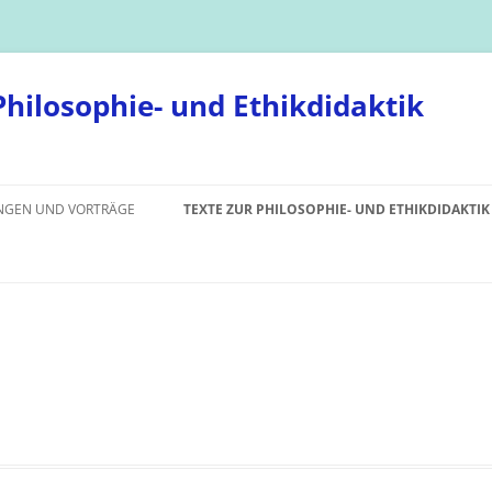
hilosophie- und Ethikdidaktik
NGEN UND VORTRÄGE
TEXTE ZUR PHILOSOPHIE- UND ETHIKDIDAKTIK
RELIGIONSKRITIK HEUTE
WARUM MORALISCH SEIN?
DAS MORALISCHE URTEIL
DER SPIELRAUM DES WILLENS
TEILEN ODER HELFEN?
MENSCHENRECHTSBEGRÜNDUNG